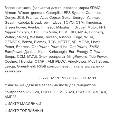
Запасные части (запчасти) для генератора марки SDMO,
Airman, Wilson, genmac, Caterpillar,EPS System, Cummins,
Denyo, JCB, Pramac, Atlas Copco, Geko, Energo, Yanmar,
Gesan, Kubota, Broadcrown, Elcos, TOYO, CTM, Himoinsa,
Green Power, Ayerbe, Inmesol, Mitsubishi, Grupel, Motor, FPT,
Nippon Sharyo, CTG, Onis Vista, CGM, RID, AKSA, Hobberg,
VMtec, Stubelj, Welland, Tecsan, Ausonia, Fogo, WFM,
GENBOX, Benza, Elentek, TCC, HERTZ, AD, MOSA, Lister
Petter, Endress, GenPower, PowerLink, GenPowex, EMSA,
EuroPower, Дизель, Kipor, Kurkcuoglu, EuroEnergy, Z-Power,
Вепрь, CCM, MVAE, Электроагрегат, MingPowers, Tide Power,
Coelmo, Hyundai, СТАРТ, АМПРЕОС, VibroPower, Mobil-Strom,
Leega, GreenField, RKaft контроллеры, панель управления,
автокарта.
8 727 327 91 91 / 8 778 008 02 99
У нас вы найдете все запасные части для генератора
Контроллер DSE720, DSE6020, DSE7320, DSE5220, AMF4.0,
AMF25
ФИЛЬТР МАСЛЯНЫЙ
ФИЛЬТР ТОПЛИВНЫЙ