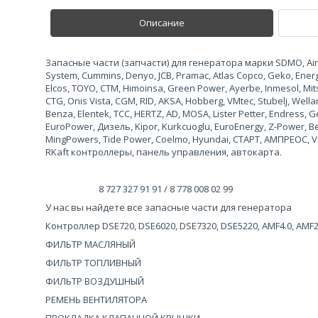
Описание
Запасные части (запчасти) для генератора марки SDMO, Airma
System, Cummins, Denyo, JCB, Pramac, Atlas Copco, Geko, Ene
Elcos, TOYO, CTM, Himoinsa, Green Power, Ayerbe, Inmesol, Mits
CTG, Onis Vista, CGM, RID, AKSA, Hobberg, VMtec, Stubelj, Wel
Benza, Elentek, TCC, HERTZ, AD, MOSA, Lister Petter, Endress
EuroPower, Дизель, Kipor, Kurkcuoglu, EuroEnergy, Z-Power, 
MingPowers, Tide Power, Coelmo, Hyundai, СТАРТ, АМПРЕОС, Vi
RKaft контроллеры, панель управления, автокарта.
8 727 327 91 91 / 8 778 008 02 99
У нас вы найдете все запасные части для генератора
Контроллер DSE720, DSE6020, DSE7320, DSE5220, AMF4.0, AMF
ФИЛЬТР МАСЛЯНЫЙ
ФИЛЬТР ТОПЛИВНЫЙ
ФИЛЬТР ВОЗДУШНЫЙ
РЕМЕНЬ ВЕНТИЛЯТОРА