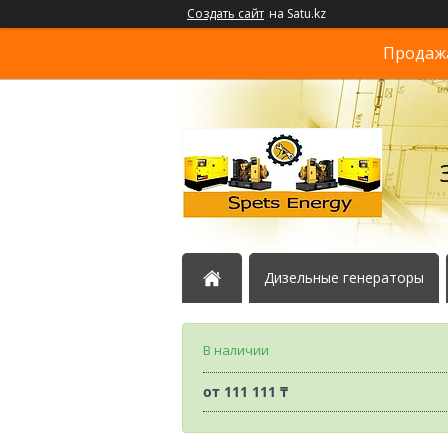
Создать сайт
на Satu.kz
Продажа
Дизельные генераторы
В наличии
от
111 111 ₸