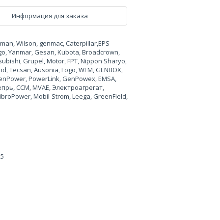
Информация для заказа
n, Wilson, genmac, Caterpillar,EPS
rgo, Yanmar, Gesan, Kubota, Broadcrown,
ubishi, Grupel, Motor, FPT, Nippon Sharyo,
land, Tecsan, Ausonia, Fogo, WFM, GENBOX,
, GenPower, PowerLink, GenPowex, EMSA,
Вепрь, CCM, MVAE, Электроагрегат,
broPower, Mobil-Strom, Leega, GreenField,
25