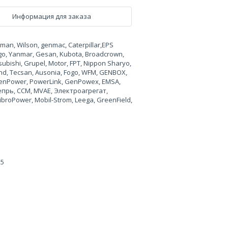
Информация для заказа
n, Wilson, genmac, Caterpillar,EPS
rgo, Yanmar, Gesan, Kubota, Broadcrown,
ubishi, Grupel, Motor, FPT, Nippon Sharyo,
land, Tecsan, Ausonia, Fogo, WFM, GENBOX,
, GenPower, PowerLink, GenPowex, EMSA,
Вепрь, CCM, MVAE, Электроагрегат,
broPower, Mobil-Strom, Leega, GreenField,
25