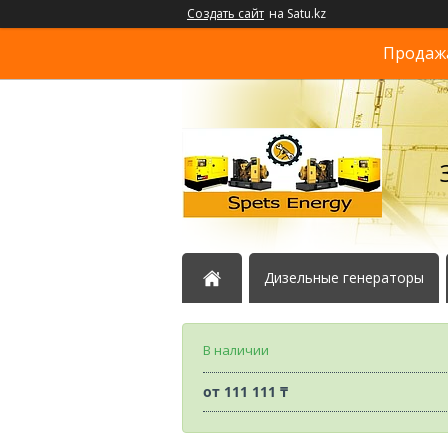
Создать сайт
на Satu.kz
Продажа
Дизельные генераторы
В наличии
от
111 111 ₸