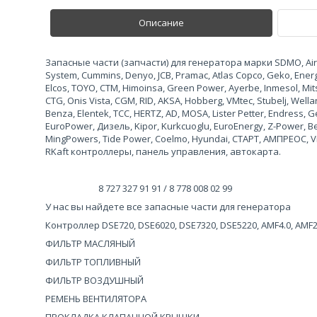
Описание
Запасные части (запчасти) для генератора марки SDMO, Airma
System, Cummins, Denyo, JCB, Pramac, Atlas Copco, Geko, Ene
Elcos, TOYO, CTM, Himoinsa, Green Power, Ayerbe, Inmesol, Mits
CTG, Onis Vista, CGM, RID, AKSA, Hobberg, VMtec, Stubelj, Wel
Benza, Elentek, TCC, HERTZ, AD, MOSA, Lister Petter, Endress
EuroPower, Дизель, Kipor, Kurkcuoglu, EuroEnergy, Z-Power, 
MingPowers, Tide Power, Coelmo, Hyundai, СТАРТ, АМПРЕОС, Vi
RKaft контроллеры, панель управления, автокарта.
8 727 327 91 91 / 8 778 008 02 99
У нас вы найдете все запасные части для генератора
Контроллер DSE720, DSE6020, DSE7320, DSE5220, AMF4.0, AMF
ФИЛЬТР МАСЛЯНЫЙ
ФИЛЬТР ТОПЛИВНЫЙ
ФИЛЬТР ВОЗДУШНЫЙ
РЕМЕНЬ ВЕНТИЛЯТОРА