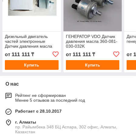
Дизельный двигатель
ГЕНЕРАТОР VDO Датчик
Датч
частей электронные
давления масла 360-081-
ген
Датчик давления масла
030-032K
622-333 Товары в наличии
111 111
111 111
1
от
₸
от
₸
от
Купить
Купить
О нас
Рейтинг не сформирован
Менее 5 отзывов за последний год
Работает с 28.10.2017
г. Алматы
пр. Райымбека 348 БЦ Аспара, 302 офис, Алматы,
Казахстан