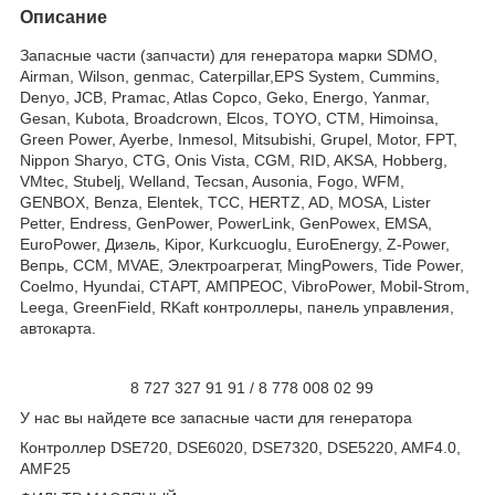
Описание
Запасные части (запчасти) для генератора марки SDMO,
Airman, Wilson, genmac, Caterpillar,EPS System, Cummins,
Denyo, JCB, Pramac, Atlas Copco, Geko, Energo, Yanmar,
Gesan, Kubota, Broadcrown, Elcos, TOYO, CTM, Himoinsa,
Green Power, Ayerbe, Inmesol, Mitsubishi, Grupel, Motor, FPT,
Nippon Sharyo, CTG, Onis Vista, CGM, RID, AKSA, Hobberg,
VMtec, Stubelj, Welland, Tecsan, Ausonia, Fogo, WFM,
GENBOX, Benza, Elentek, TCC, HERTZ, AD, MOSA, Lister
Petter, Endress, GenPower, PowerLink, GenPowex, EMSA,
EuroPower, Дизель, Kipor, Kurkcuoglu, EuroEnergy, Z-Power,
Вепрь, CCM, MVAE, Электроагрегат, MingPowers, Tide Power,
Coelmo, Hyundai, СТАРТ, АМПРЕОС, VibroPower, Mobil-Strom,
Leega, GreenField, RKaft контроллеры, панель управления,
автокарта.
8 727 327 91 91 / 8 778 008 02 99
У нас вы найдете все запасные части для генератора
Контроллер DSE720, DSE6020, DSE7320, DSE5220, AMF4.0,
AMF25