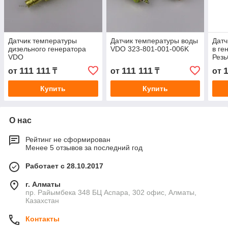
Датчик температуры
Датчик температуры воды
Датч
дизельного генератора
VDO 323-801-001-006K
в ге
VDO
Резь
Сиг
111 111
111 111
1
от
₸
от
₸
от
Диа
Купить
Купить
О нас
Рейтинг не сформирован
Менее 5 отзывов за последний год
Работает с 28.10.2017
г. Алматы
пр. Райымбека 348 БЦ Аспара, 302 офис, Алматы,
Казахстан
Контакты