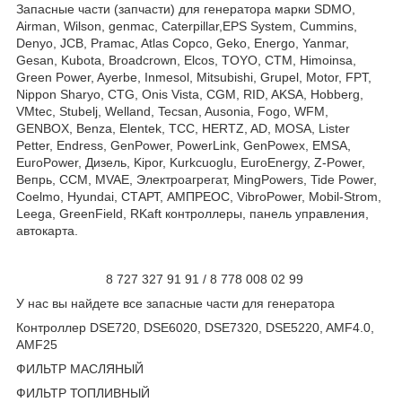
Запасные части (запчасти) для генератора марки SDMO,
Airman, Wilson, genmac, Caterpillar,EPS System, Cummins,
Denyo, JCB, Pramac, Atlas Copco, Geko, Energo, Yanmar,
Gesan, Kubota, Broadcrown, Elcos, TOYO, CTM, Himoinsa,
Green Power, Ayerbe, Inmesol, Mitsubishi, Grupel, Motor, FPT,
Nippon Sharyo, CTG, Onis Vista, CGM, RID, AKSA, Hobberg,
VMtec, Stubelj, Welland, Tecsan, Ausonia, Fogo, WFM,
GENBOX, Benza, Elentek, TCC, HERTZ, AD, MOSA, Lister
Petter, Endress, GenPower, PowerLink, GenPowex, EMSA,
EuroPower, Дизель, Kipor, Kurkcuoglu, EuroEnergy, Z-Power,
Вепрь, CCM, MVAE, Электроагрегат, MingPowers, Tide Power,
Coelmo, Hyundai, СТАРТ, АМПРЕОС, VibroPower, Mobil-Strom,
Leega, GreenField, RKaft контроллеры, панель управления,
автокарта.
8 727 327 91 91 / 8 778 008 02 99
У нас вы найдете все запасные части для генератора
Контроллер DSE720, DSE6020, DSE7320, DSE5220, AMF4.0,
AMF25
ФИЛЬТР МАСЛЯНЫЙ
ФИЛЬТР ТОПЛИВНЫЙ