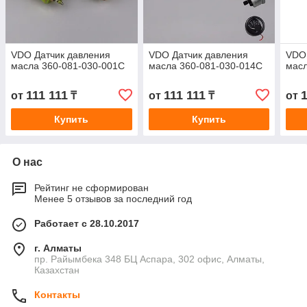
VDO Датчик давления
VDO Датчик давления
VDO 
масла 360-081-030-001C
масла 360-081-030-014C
масл
111 111
111 111
1
от
₸
от
₸
от
Купить
Купить
О нас
Рейтинг не сформирован
Менее 5 отзывов за последний год
Работает с 28.10.2017
г. Алматы
пр. Райымбека 348 БЦ Аспара, 302 офис, Алматы,
Казахстан
Контакты