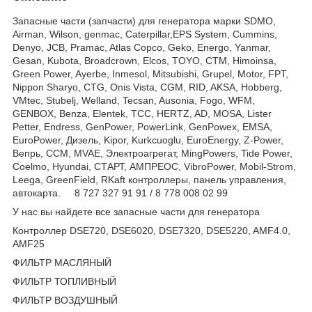
Запасные части (запчасти) для генератора марки SDMO,
Airman, Wilson, genmac, Caterpillar,EPS System, Cummins,
Denyo, JCB, Pramac, Atlas Copco, Geko, Energo, Yanmar,
Gesan, Kubota, Broadcrown, Elcos, TOYO, CTM, Himoinsa,
Green Power, Ayerbe, Inmesol, Mitsubishi, Grupel, Motor, FPT,
Nippon Sharyo, CTG, Onis Vista, CGM, RID, AKSA, Hobberg,
VMtec, Stubelj, Welland, Tecsan, Ausonia, Fogo, WFM,
GENBOX, Benza, Elentek, TCC, HERTZ, AD, MOSA, Lister
Petter, Endress, GenPower, PowerLink, GenPowex, EMSA,
EuroPower, Дизель, Kipor, Kurkcuoglu, EuroEnergy, Z-Power,
Вепрь, CCM, MVAE, Электроагрегат, MingPowers, Tide Power,
Coelmo, Hyundai, СТАРТ, АМПРЕОС, VibroPower, Mobil-Strom,
Leega, GreenField, RKaft контроллеры, панель управления,
автокарта. 8 727 327 91 91 / 8 778 008 02 99
У нас вы найдете все запасные части для генератора
Контроллер DSE720, DSE6020, DSE7320, DSE5220, AMF4.0,
AMF25
ФИЛЬТР МАСЛЯНЫЙ
ФИЛЬТР ТОПЛИВНЫЙ
ФИЛЬТР ВОЗДУШНЫЙ