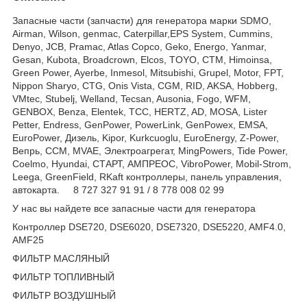
Запасные части (запчасти) для генератора марки SDMO,
Airman, Wilson, genmac, Caterpillar,EPS System, Cummins,
Denyo, JCB, Pramac, Atlas Copco, Geko, Energo, Yanmar,
Gesan, Kubota, Broadcrown, Elcos, TOYO, CTM, Himoinsa,
Green Power, Ayerbe, Inmesol, Mitsubishi, Grupel, Motor, FPT,
Nippon Sharyo, CTG, Onis Vista, CGM, RID, AKSA, Hobberg,
VMtec, Stubelj, Welland, Tecsan, Ausonia, Fogo, WFM,
GENBOX, Benza, Elentek, TCC, HERTZ, AD, MOSA, Lister
Petter, Endress, GenPower, PowerLink, GenPowex, EMSA,
EuroPower, Дизель, Kipor, Kurkcuoglu, EuroEnergy, Z-Power,
Вепрь, CCM, MVAE, Электроагрегат, MingPowers, Tide Power,
Coelmo, Hyundai, СТАРТ, АМПРЕОС, VibroPower, Mobil-Strom,
Leega, GreenField, RKaft контроллеры, панель управления,
автокарта. 8 727 327 91 91 / 8 778 008 02 99
У нас вы найдете все запасные части для генератора
Контроллер DSE720, DSE6020, DSE7320, DSE5220, AMF4.0,
AMF25
ФИЛЬТР МАСЛЯНЫЙ
ФИЛЬТР ТОПЛИВНЫЙ
ФИЛЬТР ВОЗДУШНЫЙ