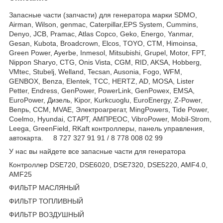
Запасные части (запчасти) для генератора марки SDMO,
Airman, Wilson, genmac, Caterpillar,EPS System, Cummins,
Denyo, JCB, Pramac, Atlas Copco, Geko, Energo, Yanmar,
Gesan, Kubota, Broadcrown, Elcos, TOYO, CTM, Himoinsa,
Green Power, Ayerbe, Inmesol, Mitsubishi, Grupel, Motor, FPT,
Nippon Sharyo, CTG, Onis Vista, CGM, RID, AKSA, Hobberg,
VMtec, Stubelj, Welland, Tecsan, Ausonia, Fogo, WFM,
GENBOX, Benza, Elentek, TCC, HERTZ, AD, MOSA, Lister
Petter, Endress, GenPower, PowerLink, GenPowex, EMSA,
EuroPower, Дизель, Kipor, Kurkcuoglu, EuroEnergy, Z-Power,
Вепрь, CCM, MVAE, Электроагрегат, MingPowers, Tide Power,
Coelmo, Hyundai, СТАРТ, АМПРЕОС, VibroPower, Mobil-Strom,
Leega, GreenField, RKaft контроллеры, панель управления,
автокарта. 8 727 327 91 91 / 8 778 008 02 99
У нас вы найдете все запасные части для генератора
Контроллер DSE720, DSE6020, DSE7320, DSE5220, AMF4.0,
AMF25
ФИЛЬТР МАСЛЯНЫЙ
ФИЛЬТР ТОПЛИВНЫЙ
ФИЛЬТР ВОЗДУШНЫЙ