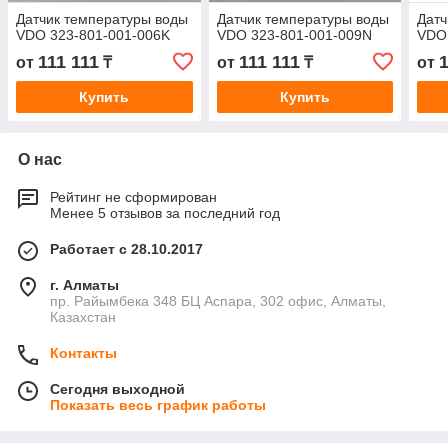
Датчик температуры воды
Датчик температуры воды
Датч
VDO 323-801-001-006K
VDO 323-801-001-009N
VDO
111 111
111 111
1
от
₸
от
₸
от
Купить
Купить
О нас
Рейтинг не сформирован
Менее 5 отзывов за последний год
Работает с 28.10.2017
г. Алматы
пр. Райымбека 348 БЦ Аспара, 302 офис, Алматы,
Казахстан
Контакты
Сегодня выходной
Показать весь график работы