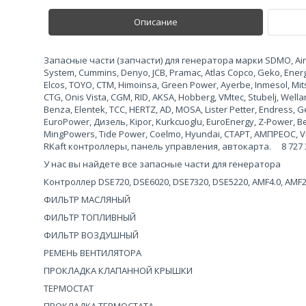
Описание
Запасные части (запчасти) для генератора марки SDMO, Airma
System, Cummins, Denyo, JCB, Pramac, Atlas Copco, Geko, Ene
Elcos, TOYO, CTM, Himoinsa, Green Power, Ayerbe, Inmesol, Mits
CTG, Onis Vista, CGM, RID, AKSA, Hobberg, VMtec, Stubelj, Wel
Benza, Elentek, TCC, HERTZ, AD, MOSA, Lister Petter, Endress
EuroPower, Дизель, Kipor, Kurkcuoglu, EuroEnergy, Z-Power, 
MingPowers, Tide Power, Coelmo, Hyundai, СТАРТ, АМПРЕОС, Vi
RKaft контроллеры, панель управления, автокарта. 8 727 327
У нас вы найдете все запасные части для генератора
Контроллер DSE720, DSE6020, DSE7320, DSE5220, AMF4.0, AMF
ФИЛЬТР МАСЛЯНЫЙ
ФИЛЬТР ТОПЛИВНЫЙ
ФИЛЬТР ВОЗДУШНЫЙ
РЕМЕНЬ ВЕНТИЛЯТОРА
ПРОКЛАДКА КЛАПАННОЙ КРЫШКИ
ТЕРМОСТАТ