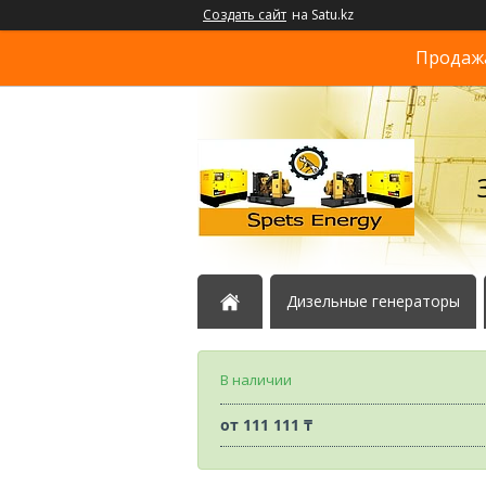
Создать сайт
на Satu.kz
Продажа
Дизельные генераторы
В наличии
от
111 111 ₸