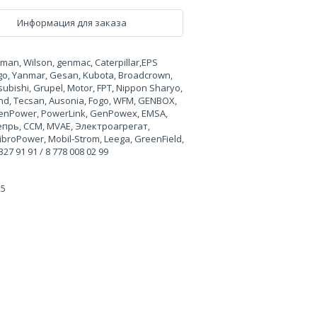
Информация для заказа
n, Wilson, genmac, Caterpillar,EPS
rgo, Yanmar, Gesan, Kubota, Broadcrown,
ubishi, Grupel, Motor, FPT, Nippon Sharyo,
land, Tecsan, Ausonia, Fogo, WFM, GENBOX,
, GenPower, PowerLink, GenPowex, EMSA,
Вепрь, CCM, MVAE, Электроагрегат,
broPower, Mobil-Strom, Leega, GreenField,
 91 91 / 8 778 008 02 99
25