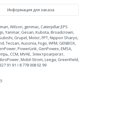
Информация для заказа
n, Wilson, genmac, Caterpillar,EPS
rgo, Yanmar, Gesan, Kubota, Broadcrown,
ubishi, Grupel, Motor, FPT, Nippon Sharyo,
land, Tecsan, Ausonia, Fogo, WFM, GENBOX,
, GenPower, PowerLink, GenPowex, EMSA,
Вепрь, CCM, MVAE, Электроагрегат,
broPower, Mobil-Strom, Leega, GreenField,
 91 91 / 8 778 008 02 99
25