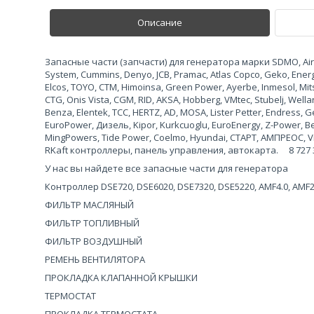
Описание
Запасные части (запчасти) для генератора марки SDMO, Airma
System, Cummins, Denyo, JCB, Pramac, Atlas Copco, Geko, Ene
Elcos, TOYO, CTM, Himoinsa, Green Power, Ayerbe, Inmesol, Mits
CTG, Onis Vista, CGM, RID, AKSA, Hobberg, VMtec, Stubelj, Wel
Benza, Elentek, TCC, HERTZ, AD, MOSA, Lister Petter, Endress
EuroPower, Дизель, Kipor, Kurkcuoglu, EuroEnergy, Z-Power, 
MingPowers, Tide Power, Coelmo, Hyundai, СТАРТ, АМПРЕОС, Vi
RKaft контроллеры, панель управления, автокарта. 8 727 327
У нас вы найдете все запасные части для генератора
Контроллер DSE720, DSE6020, DSE7320, DSE5220, AMF4.0, AMF
ФИЛЬТР МАСЛЯНЫЙ
ФИЛЬТР ТОПЛИВНЫЙ
ФИЛЬТР ВОЗДУШНЫЙ
РЕМЕНЬ ВЕНТИЛЯТОРА
ПРОКЛАДКА КЛАПАННОЙ КРЫШКИ
ТЕРМОСТАТ