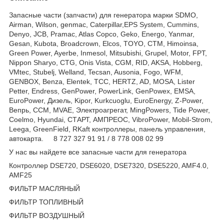
Запасные части (запчасти) для генератора марки SDMO,
Airman, Wilson, genmac, Caterpillar,EPS System, Cummins,
Denyo, JCB, Pramac, Atlas Copco, Geko, Energo, Yanmar,
Gesan, Kubota, Broadcrown, Elcos, TOYO, CTM, Himoinsa,
Green Power, Ayerbe, Inmesol, Mitsubishi, Grupel, Motor, FPT,
Nippon Sharyo, CTG, Onis Vista, CGM, RID, AKSA, Hobberg,
VMtec, Stubelj, Welland, Tecsan, Ausonia, Fogo, WFM,
GENBOX, Benza, Elentek, TCC, HERTZ, AD, MOSA, Lister
Petter, Endress, GenPower, PowerLink, GenPowex, EMSA,
EuroPower, Дизель, Kipor, Kurkcuoglu, EuroEnergy, Z-Power,
Вепрь, CCM, MVAE, Электроагрегат, MingPowers, Tide Power,
Coelmo, Hyundai, СТАРТ, АМПРЕОС, VibroPower, Mobil-Strom,
Leega, GreenField, RKaft контроллеры, панель управления,
автокарта. 8 727 327 91 91 / 8 778 008 02 99
У нас вы найдете все запасные части для генератора
Контроллер DSE720, DSE6020, DSE7320, DSE5220, AMF4.0,
AMF25
ФИЛЬТР МАСЛЯНЫЙ
ФИЛЬТР ТОПЛИВНЫЙ
ФИЛЬТР ВОЗДУШНЫЙ