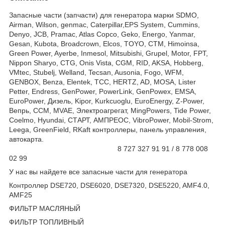
Запасные части (запчасти) для генератора марки SDMO,
Airman, Wilson, genmac, Caterpillar,EPS System, Cummins,
Denyo, JCB, Pramac, Atlas Copco, Geko, Energo, Yanmar,
Gesan, Kubota, Broadcrown, Elcos, TOYO, CTM, Himoinsa,
Green Power, Ayerbe, Inmesol, Mitsubishi, Grupel, Motor, FPT,
Nippon Sharyo, CTG, Onis Vista, CGM, RID, AKSA, Hobberg,
VMtec, Stubelj, Welland, Tecsan, Ausonia, Fogo, WFM,
GENBOX, Benza, Elentek, TCC, HERTZ, AD, MOSA, Lister
Petter, Endress, GenPower, PowerLink, GenPowex, EMSA,
EuroPower, Дизель, Kipor, Kurkcuoglu, EuroEnergy, Z-Power,
Вепрь, CCM, MVAE, Электроагрегат, MingPowers, Tide Power,
Coelmo, Hyundai, СТАРТ, АМПРЕОС, VibroPower, Mobil-Strom,
Leega, GreenField, RKaft контроллеры, панель управления,
автокарта.
8 727 327 91 91 / 8 778 008
02 99
У нас вы найдете все запасные части для генератора
Контроллер DSE720, DSE6020, DSE7320, DSE5220, AMF4.0,
AMF25
ФИЛЬТР МАСЛЯНЫЙ
ФИЛЬТР ТОПЛИВНЫЙ