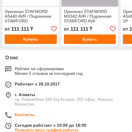
Оригинал STAFMORD
Оригинал STAFMORD
Ори
AS440 AVR / Подлинная
MX342 AVR / Подлинная
AS48
STAMFORD
STAMFORD AVK
1P
Автоматический регулятор
Автоматический регулятор
111 111
111 111
1
от
₸
от
₸
от
напряжения AS440 (E000-
напряжения MX342
24403 / 1P)
(E000-23422 / 1
Купить
Купить
О нас
Рейтинг не сформирован
Менее 5 отзывов за последний год
Работает с 28.10.2017
г. Алматы
пр. Райымбека 348 БЦ Аспара, 302 офис, Алматы,
Казахстан
Контакты
Сегодня работает с 10:00 до 18:00
Показать весь график работы