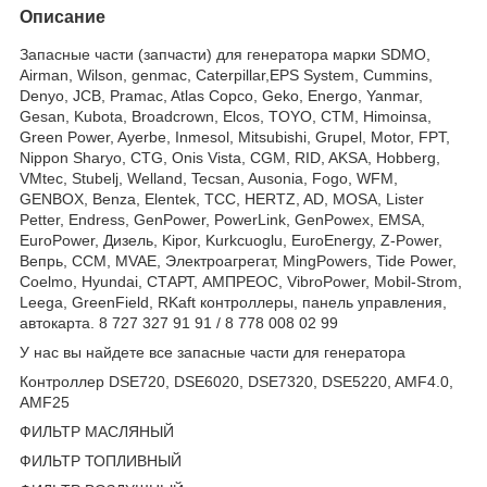
Описание
Запасные части (запчасти) для генератора марки SDMO,
Airman, Wilson, genmac, Caterpillar,EPS System, Cummins,
Denyo, JCB, Pramac, Atlas Copco, Geko, Energo, Yanmar,
Gesan, Kubota, Broadcrown, Elcos, TOYO, CTM, Himoinsa,
Green Power, Ayerbe, Inmesol, Mitsubishi, Grupel, Motor, FPT,
Nippon Sharyo, CTG, Onis Vista, CGM, RID, AKSA, Hobberg,
VMtec, Stubelj, Welland, Tecsan, Ausonia, Fogo, WFM,
GENBOX, Benza, Elentek, TCC, HERTZ, AD, MOSA, Lister
Petter, Endress, GenPower, PowerLink, GenPowex, EMSA,
EuroPower, Дизель, Kipor, Kurkcuoglu, EuroEnergy, Z-Power,
Вепрь, CCM, MVAE, Электроагрегат, MingPowers, Tide Power,
Coelmo, Hyundai, СТАРТ, АМПРЕОС, VibroPower, Mobil-Strom,
Leega, GreenField, RKaft контроллеры, панель управления,
автокарта. 8 727 327 91 91 / 8 778 008 02 99
У нас вы найдете все запасные части для генератора
Контроллер DSE720, DSE6020, DSE7320, DSE5220, AMF4.0,
AMF25
ФИЛЬТР МАСЛЯНЫЙ
ФИЛЬТР ТОПЛИВНЫЙ