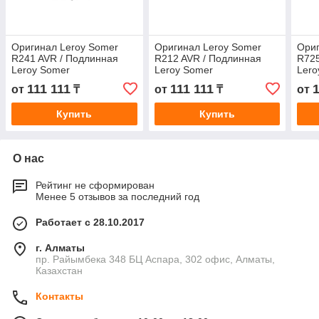
Оригинал Leroy Somer
Оригинал Leroy Somer
Ориг
R241 AVR / Подлинная
R212 AVR / Подлинная
R725
Leroy Somer
Leroy Somer
Lero
Автоматический регулятор
Автоматический регулятор
Авто
111 111
111 111
1
от
₸
от
₸
от
напряжения R241
напряжения R212
нап
Купить
Купить
О нас
Рейтинг не сформирован
Менее 5 отзывов за последний год
Работает с 28.10.2017
г. Алматы
пр. Райымбека 348 БЦ Аспара, 302 офис, Алматы,
Казахстан
Контакты