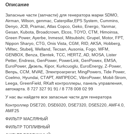
Описание
Запасные части (запчасти) для генератора марки SDMO,
Airman, Wilson, genmac, Caterpillar,EPS System, Cummins,
Denyo, JCB, Pramac, Atlas Copco, Geko, Energo, Yanmar,
Gesan, Kubota, Broadcrown, Elcos, TOYO, CTM, Himoinsa,
Green Power, Ayerbe, Inmesol, Mitsubishi, Grupel, Motor, FPT,
Nippon Sharyo, CTG, Onis Vista, CGM, RID, AKSA, Hobberg,
VMtec, Stubelj, Welland, Tecsan, Ausonia, Fogo, WFM,
GENBOX, Benza, Elentek, TCC, HERTZ, AD, MOSA, Lister
Petter, Endress, GenPower, PowerLink, GenPowex, EMSA,
EuroPower, Дизель, Kipor, Kurkcuoglu, EuroEnergy, Z-Power,
Вепрь, CCM, MVAE, Электроагрегат, MingPowers, Tide Power,
Coelmo, Hyundai, СТАРТ, АМПРЕОС, VibroPower, Mobil-Strom,
Leega, GreenField, RKaft контроллеры, панель управления,
автокарта. 8 727 327 91 91 / 8 778 008 02 99
У нас вы найдете все запасные части для генератора
Контроллер DSE720, DSE6020, DSE7320, DSE5220, AMF4.0,
AMF25
ФИЛЬТР МАСЛЯНЫЙ
ФИЛЬТР ТОПЛИВНЫЙ