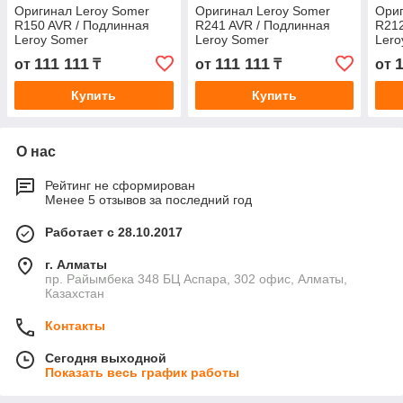
Оригинал Leroy Somer
Оригинал Leroy Somer
Ориг
R150 AVR / Подлинная
R241 AVR / Подлинная
R212
Leroy Somer
Leroy Somer
Lero
Автоматический регулятор
Автоматический регулятор
Авто
111 111
111 111
1
от
₸
от
₸
от
напряжения R150
напряжения R241
нап
Купить
Купить
О нас
Рейтинг не сформирован
Менее 5 отзывов за последний год
Работает с 28.10.2017
г. Алматы
пр. Райымбека 348 БЦ Аспара, 302 офис, Алматы,
Казахстан
Контакты
Сегодня выходной
Показать весь график работы