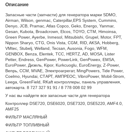
Описание
Запасные части (запчасти) для генератора марки SDMO,
Airman, Wilson, genmac, Caterpillar,EPS System, Cummins,
Denyo, JCB, Pramac, Atlas Copco, Geko, Energo, Yanmar,
Gesan, Kubota, Broadcrown, Elcos, TOYO, CTM, Himoinsa,
Green Power, Ayerbe, Inmesol, Mitsubishi, Grupel, Motor, FPT,
Nippon Sharyo, CTG, Onis Vista, CGM, RID, AKSA, Hobberg,
VMtec, Stubelj, Welland, Tecsan, Ausonia, Fogo, WFM,
GENBOX, Benza, Elentek, TCC, HERTZ, AD, MOSA, Lister
Petter, Endress, GenPower, PowerLink, GenPowex, EMSA,
EuroPower, Дизель, Kipor, Kurkcuoglu, EuroEnergy, Z-Power,
Вепрь, CCM, MVAE, Электроагрегат, MingPowers, Tide Power,
Coelmo, Hyundai, СТАРТ, АМПРЕОС, VibroPower, Mobil-Strom,
Leega, GreenField, RKaft контроллеры, панель управления,
автокарта. 8 727 327 91 91 / 8 778 008 02 99
У нас вы найдете все запасные части для генератора
Контроллер DSE720, DSE6020, DSE7320, DSE5220, AMF4.0,
AMF25
ФИЛЬТР МАСЛЯНЫЙ
ФИЛЬТР ТОПЛИВНЫЙ