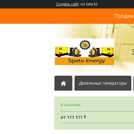
Создать сайт
на Satu.kz
Продажа
Дизельные генераторы
В наличии
от
111 111 ₸