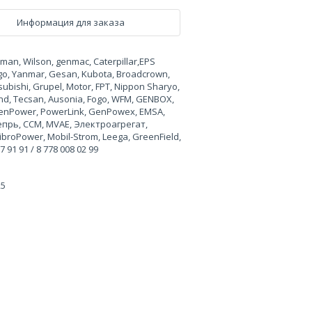
Информация для заказа
n, Wilson, genmac, Caterpillar,EPS
rgo, Yanmar, Gesan, Kubota, Broadcrown,
ubishi, Grupel, Motor, FPT, Nippon Sharyo,
land, Tecsan, Ausonia, Fogo, WFM, GENBOX,
, GenPower, PowerLink, GenPowex, EMSA,
Вепрь, CCM, MVAE, Электроагрегат,
broPower, Mobil-Strom, Leega, GreenField,
91 91 / 8 778 008 02 99
25