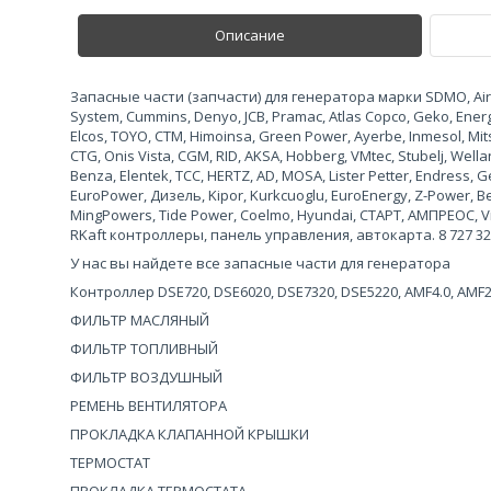
Описание
Запасные части (запчасти) для генератора марки SDMO, Airma
System, Cummins, Denyo, JCB, Pramac, Atlas Copco, Geko, Ene
Elcos, TOYO, CTM, Himoinsa, Green Power, Ayerbe, Inmesol, Mits
CTG, Onis Vista, CGM, RID, AKSA, Hobberg, VMtec, Stubelj, Wel
Benza, Elentek, TCC, HERTZ, AD, MOSA, Lister Petter, Endress
EuroPower, Дизель, Kipor, Kurkcuoglu, EuroEnergy, Z-Power, 
MingPowers, Tide Power, Coelmo, Hyundai, СТАРТ, АМПРЕОС, Vi
RKaft контроллеры, панель управления, автокарта. 8 727 327 
У нас вы найдете все запасные части для генератора
Контроллер DSE720, DSE6020, DSE7320, DSE5220, AMF4.0, AMF
ФИЛЬТР МАСЛЯНЫЙ
ФИЛЬТР ТОПЛИВНЫЙ
ФИЛЬТР ВОЗДУШНЫЙ
РЕМЕНЬ ВЕНТИЛЯТОРА
ПРОКЛАДКА КЛАПАННОЙ КРЫШКИ
ТЕРМОСТАТ