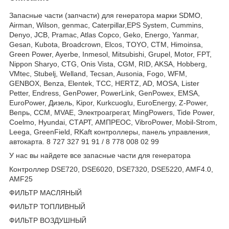
Запасные части (запчасти) для генератора марки SDMO,
Airman, Wilson, genmac, Caterpillar,EPS System, Cummins,
Denyo, JCB, Pramac, Atlas Copco, Geko, Energo, Yanmar,
Gesan, Kubota, Broadcrown, Elcos, TOYO, CTM, Himoinsa,
Green Power, Ayerbe, Inmesol, Mitsubishi, Grupel, Motor, FPT,
Nippon Sharyo, CTG, Onis Vista, CGM, RID, AKSA, Hobberg,
VMtec, Stubelj, Welland, Tecsan, Ausonia, Fogo, WFM,
GENBOX, Benza, Elentek, TCC, HERTZ, AD, MOSA, Lister
Petter, Endress, GenPower, PowerLink, GenPowex, EMSA,
EuroPower, Дизель, Kipor, Kurkcuoglu, EuroEnergy, Z-Power,
Вепрь, CCM, MVAE, Электроагрегат, MingPowers, Tide Power,
Coelmo, Hyundai, СТАРТ, АМПРЕОС, VibroPower, Mobil-Strom,
Leega, GreenField, RKaft контроллеры, панель управления,
автокарта. 8 727 327 91 91 / 8 778 008 02 99
У нас вы найдете все запасные части для генератора
Контроллер DSE720, DSE6020, DSE7320, DSE5220, AMF4.0,
AMF25
ФИЛЬТР МАСЛЯНЫЙ
ФИЛЬТР ТОПЛИВНЫЙ
ФИЛЬТР ВОЗДУШНЫЙ