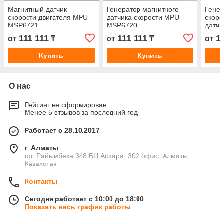
Магнитный датчик
Генератор магнитного
Гене
скорости двигателя MPU
датчика скорости MPU
скор
MSP6721
MSP6720
дат
111 111
111 111
1
от
₸
от
₸
от
Купить
Купить
О нас
Рейтинг не сформирован
Менее 5 отзывов за последний год
Работает с 28.10.2017
г. Алматы
пр. Райымбека 348 БЦ Аспара, 302 офис, Алматы,
Казахстан
Контакты
Сегодня работает с 10:00 до 18:00
Показать весь график работы