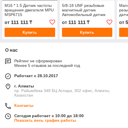
M16 * 1.5 Датчик частоты
5/8-18 UNF резьбовые
Магн
вращения двигателя MPU
магнитный датчик
резь
MSP6715
Автомобильный датчик
датч
скорости MSP677
дизе
111 111
111 111
от
₸
от
₸
от
Msp
Купить
Купить
О нас
Рейтинг не сформирован
Менее 5 отзывов за последний год
Работает с 28.10.2017
г. Алматы
пр. Райымбека 348 БЦ Аспара, 302 офис, Алматы,
Казахстан
Контакты
Сегодня работает с 10:00 до 18:00
Показать весь график работы