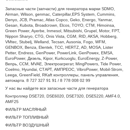
Запасные части (запчасти) для генератора марки SDMO,
Airman, Wilson, genmac, Caterpillar,EPS System, Cummins,
Denyo, JCB, Pramac, Atlas Copco, Geko, Energo, Yanmar,
Gesan, Kubota, Broadcrown, Elcos, TOYO, CTM, Himoinsa,
Green Power, Ayerbe, Inmesol, Mitsubishi, Grupel, Motor, FPT,
Nippon Sharyo, CTG, Onis Vista, CGM, RID, AKSA, Hobberg,
VMtec, Stubelj, Welland, Tecsan, Ausonia, Fogo, WFM,
GENBOX, Benza, Elentek, TCC, HERTZ, AD, MOSA, Lister
Petter, Endress, GenPower, PowerLink, GenPowex, EMSA,
EuroPower, Дизель, Kipor, Kurkcuoglu, EuroEnergy, Z-Power,
Вепрь, CCM, MVAE, Электроагрегат, MingPowers, Tide Power,
Coelmo, Hyundai, СТАРТ, АМПРЕОС, VibroPower, Mobil-Strom,
Leega, GreenField, RKaft контроллеры, панель управления,
автокарта. 8 727 327 91 91 / 8 778 008 02 99
У нас вы найдете все запасные части для генератора
Контроллер DSE720, DSE6020, DSE7320, DSE5220, AMF4.0,
AMF25
ФИЛЬТР МАСЛЯНЫЙ
ФИЛЬТР ТОПЛИВНЫЙ
ФИЛЬТР ВОЗДУШНЫЙ