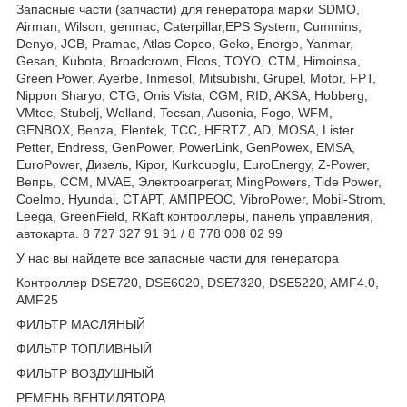
Запасные части (запчасти) для генератора марки SDMO,
Airman, Wilson, genmac, Caterpillar,EPS System, Cummins,
Denyo, JCB, Pramac, Atlas Copco, Geko, Energo, Yanmar,
Gesan, Kubota, Broadcrown, Elcos, TOYO, CTM, Himoinsa,
Green Power, Ayerbe, Inmesol, Mitsubishi, Grupel, Motor, FPT,
Nippon Sharyo, CTG, Onis Vista, CGM, RID, AKSA, Hobberg,
VMtec, Stubelj, Welland, Tecsan, Ausonia, Fogo, WFM,
GENBOX, Benza, Elentek, TCC, HERTZ, AD, MOSA, Lister
Petter, Endress, GenPower, PowerLink, GenPowex, EMSA,
EuroPower, Дизель, Kipor, Kurkcuoglu, EuroEnergy, Z-Power,
Вепрь, CCM, MVAE, Электроагрегат, MingPowers, Tide Power,
Coelmo, Hyundai, СТАРТ, АМПРЕОС, VibroPower, Mobil-Strom,
Leega, GreenField, RKaft контроллеры, панель управления,
автокарта. 8 727 327 91 91 / 8 778 008 02 99
У нас вы найдете все запасные части для генератора
Контроллер DSE720, DSE6020, DSE7320, DSE5220, AMF4.0,
AMF25
ФИЛЬТР МАСЛЯНЫЙ
ФИЛЬТР ТОПЛИВНЫЙ
ФИЛЬТР ВОЗДУШНЫЙ
РЕМЕНЬ ВЕНТИЛЯТОРА