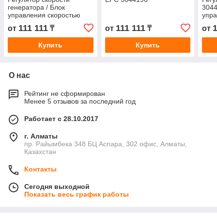
генератора / Блок
3044
управления скоростью
упра
EFC 3044196
111 111
111 111
1
от
₸
от
₸
от
Купить
Купить
О нас
Рейтинг не сформирован
Менее 5 отзывов за последний год
Работает с 28.10.2017
г. Алматы
пр. Райымбека 348 БЦ Аспара, 302 офис, Алматы,
Казахстан
Контакты
Сегодня выходной
Показать весь график работы