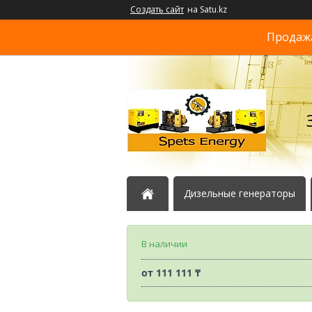
Создать сайт
на Satu.kz
Продажа
Дизельные генераторы
В наличии
от
111 111 ₸