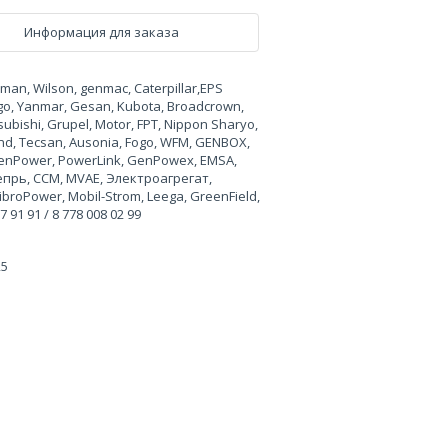
Информация для заказа
n, Wilson, genmac, Caterpillar,EPS
rgo, Yanmar, Gesan, Kubota, Broadcrown,
ubishi, Grupel, Motor, FPT, Nippon Sharyo,
land, Tecsan, Ausonia, Fogo, WFM, GENBOX,
, GenPower, PowerLink, GenPowex, EMSA,
Вепрь, CCM, MVAE, Электроагрегат,
broPower, Mobil-Strom, Leega, GreenField,
91 91 / 8 778 008 02 99
25