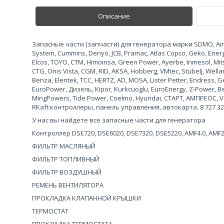
Описание
Запасные части (запчасти) для генератора марки SDMO, Airma
System, Cummins, Denyo, JCB, Pramac, Atlas Copco, Geko, Ene
Elcos, TOYO, CTM, Himoinsa, Green Power, Ayerbe, Inmesol, Mits
CTG, Onis Vista, CGM, RID, AKSA, Hobberg, VMtec, Stubelj, Wel
Benza, Elentek, TCC, HERTZ, AD, MOSA, Lister Petter, Endress
EuroPower, Дизель, Kipor, Kurkcuoglu, EuroEnergy, Z-Power, 
MingPowers, Tide Power, Coelmo, Hyundai, СТАРТ, АМПРЕОС, Vi
RKaft контроллеры, панель управления, автокарта. 8 727 327 
У нас вы найдете все запасные части для генератора
Контроллер DSE720, DSE6020, DSE7320, DSE5220, AMF4.0, AMF
ФИЛЬТР МАСЛЯНЫЙ
ФИЛЬТР ТОПЛИВНЫЙ
ФИЛЬТР ВОЗДУШНЫЙ
РЕМЕНЬ ВЕНТИЛЯТОРА
ПРОКЛАДКА КЛАПАННОЙ КРЫШКИ
ТЕРМОСТАТ