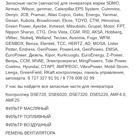
Запасные части (запчасти) для генератора марки SDMO,
Airman, Wilson, genmac, Caterpillar,EPS System, Cummins,
Denyo, JCB, Pramac, Atlas Copco, Geko, Energo, Yanmar,
Gesan, Kubota, Broadcrown, Elcos, TOYO, CTM, Himoinsa,
Green Power, Ayerbe, Inmesol, Mitsubishi, Grupel, Motor, FPT,
Nippon Sharyo, CTG, Onis Vista, CGM, RID, AKSA, Hobberg,
VMtec, Stubelj, Welland, Tecsan, Ausonia, Fogo, WFM,
GENBOX, Benza, Elentek, TCC, HERTZ, AD, MOSA, Lister
Petter, Endress, GenPower, PowerLink, GenPowex, EMSA,
EuroPower, Дизель, Kipor, Kurkcuoglu, EuroEnergy, Z-Power,
Вепрь, CCM, MVAE, Электроагрегат, MingPowers, Tide Power,
Coelmo, Hyundai, СТАРТ, АМПРЕОС, VibroPower, Mobil-Strom,
Leega, GreenField, RKaft контроллеры, панель управления,
автокарта. 8 727 327 91 91 / 8 778 008 02 99
У нас вы найдете все запасные части для генератора
Контроллер DSE720, DSE6020, DSE7320, DSE5220, AMF4.0,
AMF25
ФИЛЬТР МАСЛЯНЫЙ
ФИЛЬТР ТОПЛИВНЫЙ
ФИЛЬТР ВОЗДУШНЫЙ
РЕМЕНЬ ВЕНТИЛЯТОРА