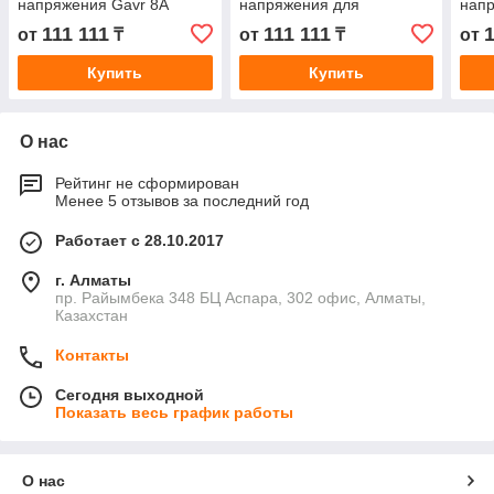
напряжения Gavr 8A
напряжения для
нап
генератор запасных
бесщеточного генератора
111 111
111 111
1
от
₸
от
₸
от
частей AVR
20-100KW
Купить
Купить
О нас
Рейтинг не сформирован
Менее 5 отзывов за последний год
Работает с 28.10.2017
г. Алматы
пр. Райымбека 348 БЦ Аспара, 302 офис, Алматы,
Казахстан
Контакты
Сегодня выходной
Показать весь график работы
О нас