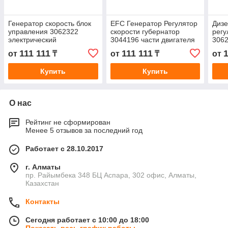
Генератор скорость блок
EFC Генератор Регулятор
Дизе
управления 3062322
скорости губернатор
регу
электрический
3044196 части двигателя
306
губернатора для
111 111
111 111
1
от
₸
от
₸
от
дизельных двигателей
Купить
Купить
О нас
Рейтинг не сформирован
Менее 5 отзывов за последний год
Работает с 28.10.2017
г. Алматы
пр. Райымбека 348 БЦ Аспара, 302 офис, Алматы,
Казахстан
Контакты
Сегодня работает с 10:00 до 18:00