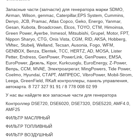
Запасные части (запчасти) для генератора марки SDMO,
Airman, Wilson, genmac, Caterpillar,EPS System, Cummins,
Denyo, JCB, Pramac, Atlas Copco, Geko, Energo, Yanmar,
Gesan, Kubota, Broadcrown, Elcos, TOYO, CTM, Himoinsa,
Green Power, Ayerbe, Inmesol, Mitsubishi, Grupel, Motor, FPT,
Nippon Sharyo, CTG, Onis Vista, CGM, RID, AKSA, Hobberg,
VMtec, Stubelj, Welland, Tecsan, Ausonia, Fogo, WFM,
GENBOX, Benza, Elentek, TCC, HERTZ, AD, MOSA, Lister
Petter, Endress, GenPower, PowerLink, GenPowex, EMSA,
EuroPower, Дизель, Kipor, Kurkcuoglu, EuroEnergy, Z-Power,
Вепрь, CCM, MVAE, Электроагрегат, MingPowers, Tide Power,
Coelmo, Hyundai, СТАРТ, АМПРЕОС, VibroPower, Mobil-Strom,
Leega, GreenField, RKaft контроллеры, панель управления,
автокарта. 8 727 327 91 91 / 8 778 008 02 99
У нас вы найдете все запасные части для генератора
Контроллер DSE720, DSE6020, DSE7320, DSE5220, AMF4.0,
AMF25
ФИЛЬТР МАСЛЯНЫЙ
ФИЛЬТР ТОПЛИВНЫЙ
ФИЛЬТР ВОЗДУШНЫЙ