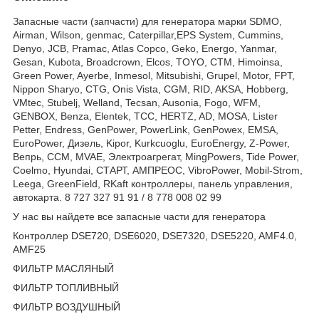
Запасные части (запчасти) для генератора марки SDMO,
Airman, Wilson, genmac, Caterpillar,EPS System, Cummins,
Denyo, JCB, Pramac, Atlas Copco, Geko, Energo, Yanmar,
Gesan, Kubota, Broadcrown, Elcos, TOYO, CTM, Himoinsa,
Green Power, Ayerbe, Inmesol, Mitsubishi, Grupel, Motor, FPT,
Nippon Sharyo, CTG, Onis Vista, CGM, RID, AKSA, Hobberg,
VMtec, Stubelj, Welland, Tecsan, Ausonia, Fogo, WFM,
GENBOX, Benza, Elentek, TCC, HERTZ, AD, MOSA, Lister
Petter, Endress, GenPower, PowerLink, GenPowex, EMSA,
EuroPower, Дизель, Kipor, Kurkcuoglu, EuroEnergy, Z-Power,
Вепрь, CCM, MVAE, Электроагрегат, MingPowers, Tide Power,
Coelmo, Hyundai, СТАРТ, АМПРЕОС, VibroPower, Mobil-Strom,
Leega, GreenField, RKaft контроллеры, панель управления,
автокарта. 8 727 327 91 91 / 8 778 008 02 99
У нас вы найдете все запасные части для генератора
Контроллер DSE720, DSE6020, DSE7320, DSE5220, AMF4.0,
AMF25
ФИЛЬТР МАСЛЯНЫЙ
ФИЛЬТР ТОПЛИВНЫЙ
ФИЛЬТР ВОЗДУШНЫЙ