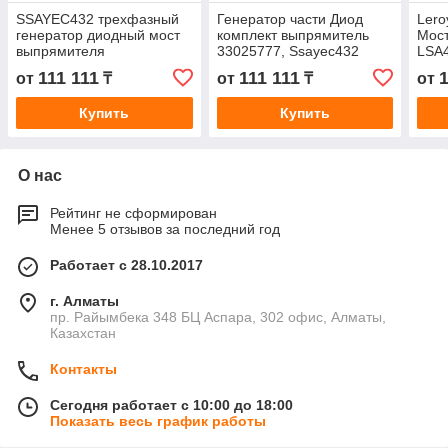
SSAYEC432 трехфазный
Генератор части Диод
Ler
генератор диодный мост
комплект выпрямитель
Мос
выпрямителя
33025777, Ssayec432
LSA
Lsa432
111 111
111 111
1
от
₸
от
₸
от
Купить
Купить
О нас
Рейтинг не сформирован
Менее 5 отзывов за последний год
Работает с 28.10.2017
г. Алматы
пр. Райымбека 348 БЦ Аспара, 302 офис, Алматы,
Казахстан
Контакты
Сегодня работает с 10:00 до 18:00
Показать весь график работы