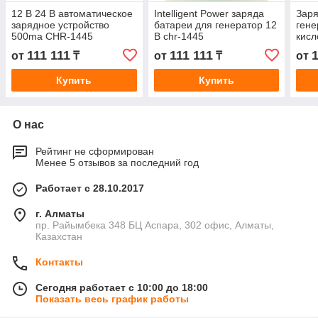
12 В 24 В автоматическое
Intelligent Power заряда
Заря
зарядное устройство
батареи для генератор 12
гене
500ma CHR-1445
В chr-1445
кисл
В 12
111 111
111 111
1
от
₸
от
₸
от
144
Купить
Купить
О нас
Рейтинг не сформирован
Менее 5 отзывов за последний год
Работает с 28.10.2017
г. Алматы
пр. Райымбека 348 БЦ Аспара, 302 офис, Алматы,
Казахстан
Контакты
Сегодня работает с 10:00 до 18:00
Показать весь график работы