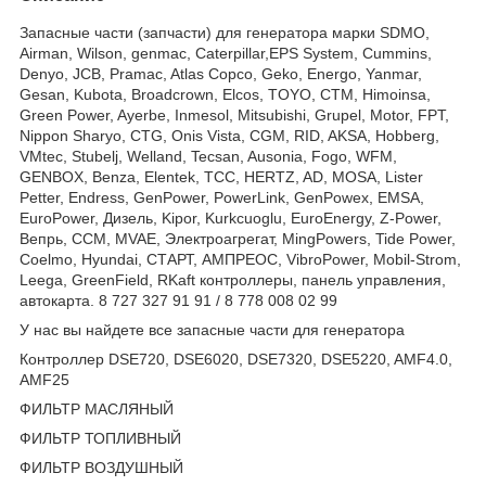
Запасные части (запчасти) для генератора марки SDMO,
Airman, Wilson, genmac, Caterpillar,EPS System, Cummins,
Denyo, JCB, Pramac, Atlas Copco, Geko, Energo, Yanmar,
Gesan, Kubota, Broadcrown, Elcos, TOYO, CTM, Himoinsa,
Green Power, Ayerbe, Inmesol, Mitsubishi, Grupel, Motor, FPT,
Nippon Sharyo, CTG, Onis Vista, CGM, RID, AKSA, Hobberg,
VMtec, Stubelj, Welland, Tecsan, Ausonia, Fogo, WFM,
GENBOX, Benza, Elentek, TCC, HERTZ, AD, MOSA, Lister
Petter, Endress, GenPower, PowerLink, GenPowex, EMSA,
EuroPower, Дизель, Kipor, Kurkcuoglu, EuroEnergy, Z-Power,
Вепрь, CCM, MVAE, Электроагрегат, MingPowers, Tide Power,
Coelmo, Hyundai, СТАРТ, АМПРЕОС, VibroPower, Mobil-Strom,
Leega, GreenField, RKaft контроллеры, панель управления,
автокарта. 8 727 327 91 91 / 8 778 008 02 99
У нас вы найдете все запасные части для генератора
Контроллер DSE720, DSE6020, DSE7320, DSE5220, AMF4.0,
AMF25
ФИЛЬТР МАСЛЯНЫЙ
ФИЛЬТР ТОПЛИВНЫЙ
ФИЛЬТР ВОЗДУШНЫЙ