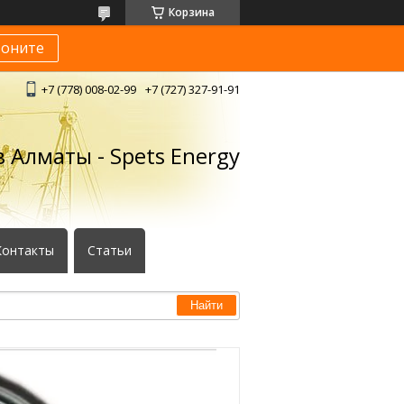
Корзина
воните
+7 (778) 008-02-99
+7 (727) 327-91-91
 Алматы - Spets Energy
Контакты
Статьи
Найти