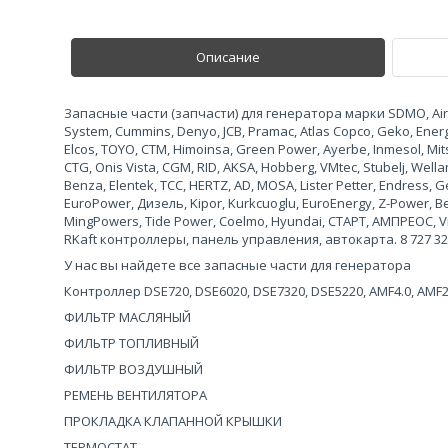
Описание
Запасные части (запчасти) для генератора марки SDMO, Airma
System, Cummins, Denyo, JCB, Pramac, Atlas Copco, Geko, Ene
Elcos, TOYO, CTM, Himoinsa, Green Power, Ayerbe, Inmesol, Mits
CTG, Onis Vista, CGM, RID, AKSA, Hobberg, VMtec, Stubelj, Wel
Benza, Elentek, TCC, HERTZ, AD, MOSA, Lister Petter, Endress
EuroPower, Дизель, Kipor, Kurkcuoglu, EuroEnergy, Z-Power, 
MingPowers, Tide Power, Coelmo, Hyundai, СТАРТ, АМПРЕОС, Vi
RKaft контроллеры, панель управления, автокарта. 8 727 327 
У нас вы найдете все запасные части для генератора
Контроллер DSE720, DSE6020, DSE7320, DSE5220, AMF4.0, AMF
ФИЛЬТР МАСЛЯНЫЙ
ФИЛЬТР ТОПЛИВНЫЙ
ФИЛЬТР ВОЗДУШНЫЙ
РЕМЕНЬ ВЕНТИЛЯТОРА
ПРОКЛАДКА КЛАПАННОЙ КРЫШКИ
ТЕРМОСТАТ