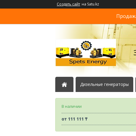
Создать сайт
на Satu.kz
Продажа
Дизельные генераторы
В наличии
от
111 111 ₸