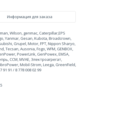
Информация для заказа
n, Wilson, genmac, Caterpillar,EPS
rgo, Yanmar, Gesan, Kubota, Broadcrown,
ubishi, Grupel, Motor, FPT, Nippon Sharyo,
land, Tecsan, Ausonia, Fogo, WFM, GENBOX,
, GenPower, PowerLink, GenPowex, EMSA,
Вепрь, CCM, MVAE, Электроагрегат,
broPower, Mobil-Strom, Leega, GreenField,
91 91 / 8 778 008 02 99
25