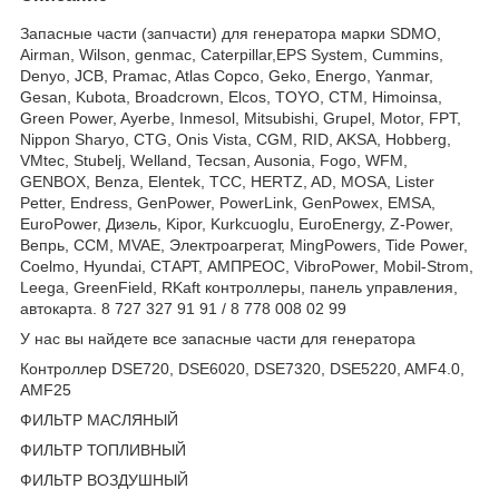
Запасные части (запчасти) для генератора марки SDMO,
Airman, Wilson, genmac, Caterpillar,EPS System, Cummins,
Denyo, JCB, Pramac, Atlas Copco, Geko, Energo, Yanmar,
Gesan, Kubota, Broadcrown, Elcos, TOYO, CTM, Himoinsa,
Green Power, Ayerbe, Inmesol, Mitsubishi, Grupel, Motor, FPT,
Nippon Sharyo, CTG, Onis Vista, CGM, RID, AKSA, Hobberg,
VMtec, Stubelj, Welland, Tecsan, Ausonia, Fogo, WFM,
GENBOX, Benza, Elentek, TCC, HERTZ, AD, MOSA, Lister
Petter, Endress, GenPower, PowerLink, GenPowex, EMSA,
EuroPower, Дизель, Kipor, Kurkcuoglu, EuroEnergy, Z-Power,
Вепрь, CCM, MVAE, Электроагрегат, MingPowers, Tide Power,
Coelmo, Hyundai, СТАРТ, АМПРЕОС, VibroPower, Mobil-Strom,
Leega, GreenField, RKaft контроллеры, панель управления,
автокарта. 8 727 327 91 91 / 8 778 008 02 99
У нас вы найдете все запасные части для генератора
Контроллер DSE720, DSE6020, DSE7320, DSE5220, AMF4.0,
AMF25
ФИЛЬТР МАСЛЯНЫЙ
ФИЛЬТР ТОПЛИВНЫЙ
ФИЛЬТР ВОЗДУШНЫЙ