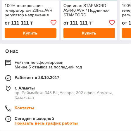
100% тестирование
Оригинал STAFMORD
100%
генератор avr 20kva AVR
AS440 AVR / Подлинная
гене
регулятор напряжения
STAMFORD
регу
SX440
Автоматический регулятор
SX4
111 111
111 111
1
от
₸
от
₸
от
напряжения AS440 (E000-
24403 / 1P)
Купить
Купить
О нас
Рейтинг не сформирован
Менее 5 отзывов за последний год
Работает с 28.10.2017
г. Алматы
пр. Райымбека 348 БЦ Аспара, 302 офис, Алматы,
Казахстан
Контакты
Сегодня выходной
Показать весь график работы