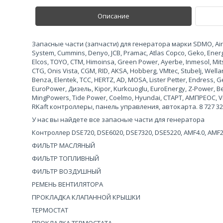
Описание
Запасные части (запчасти) для генератора марки SDMO, Airma
System, Cummins, Denyo, JCB, Pramac, Atlas Copco, Geko, Ene
Elcos, TOYO, CTM, Himoinsa, Green Power, Ayerbe, Inmesol, Mits
CTG, Onis Vista, CGM, RID, AKSA, Hobberg, VMtec, Stubelj, Wel
Benza, Elentek, TCC, HERTZ, AD, MOSA, Lister Petter, Endress
EuroPower, Дизель, Kipor, Kurkcuoglu, EuroEnergy, Z-Power, 
MingPowers, Tide Power, Coelmo, Hyundai, СТАРТ, АМПРЕОС, Vi
RKaft контроллеры, панель управления, автокарта. 8 727 327 
У нас вы найдете все запасные части для генератора
Контроллер DSE720, DSE6020, DSE7320, DSE5220, AMF4.0, AMF
ФИЛЬТР МАСЛЯНЫЙ
ФИЛЬТР ТОПЛИВНЫЙ
ФИЛЬТР ВОЗДУШНЫЙ
РЕМЕНЬ ВЕНТИЛЯТОРА
ПРОКЛАДКА КЛАПАННОЙ КРЫШКИ
ТЕРМОСТАТ