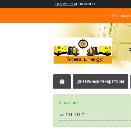
Создать сайт
на Satu.kz
Продажа
Дизельные генераторы
В наличии
от
111 111 ₸