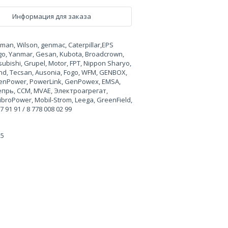
Информация для заказа
n, Wilson, genmac, Caterpillar,EPS
rgo, Yanmar, Gesan, Kubota, Broadcrown,
ubishi, Grupel, Motor, FPT, Nippon Sharyo,
land, Tecsan, Ausonia, Fogo, WFM, GENBOX,
, GenPower, PowerLink, GenPowex, EMSA,
Вепрь, CCM, MVAE, Электроагрегат,
broPower, Mobil-Strom, Leega, GreenField,
91 91 / 8 778 008 02 99
25